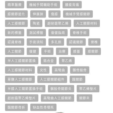
精準醫療
機械手臂輔助手術
腰痠背痛
膝關節退化
伸展操
傷膝
機械手臂膝關節
人工膝關節
陶瓷
超耐磨聚乙烯
人工關節材料
新的標籤
測試標籤
復健指南
脊椎手術
認識脊椎
手術須知
多孔鉭
認識關節
脊椎
人工關節
復健
手術
治療
膝蓋
膝關節
半人工膝關節置換
鋯合金
聚乙烯
人工膝關節材料
女性
高彎曲
髕骨股骨
單髁人工膝關節
人工膝關節組件
髖關節
半膝人工關節置換手術
髕股骨關節炎
聚乙烯墊片
超耐磨聚乙烯墊片
高彎曲人工膝關節
關節炎
髖關節骨折
缺血性骨壞死