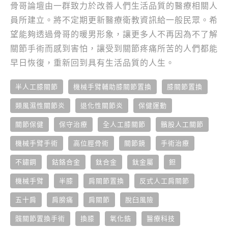
骨哥論壇由一群致力於改善人們生活品質的醫療相關人
員所建立。將不定期更新醫療衛教資訊給一般民眾。希
望能夠透過骨哥的暖男形象，讓更多人不再因為不了解
關節手術而感到害怕，讓受到關節疼痛所苦的人們都能
早日恢復，重新回到具有生活品質的人生。
半人工膝關節
機械手臂輔助膝關節置換
膝關節置換
類風濕性關節炎
退化性關節炎
保健運動
關節保健
保守治療
全人工膝關節
髕股人工關節
機械手臂手術
高位脛骨術
關節鏡
手術治療
不鏽鋼
鈷鉻合金
鈦合金
鈦金屬
鉭
機械手臂
半膝
肩關節置換
反式人工肩關節
五十肩
肩膀痛
肩關節
脫臼風險
髖關節置換手術
換膝
氧化鋯
醫療科技