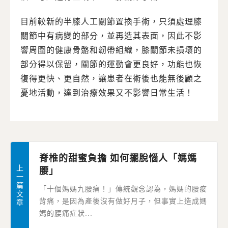
目前較新的半膝人工關節置換手術，只須處理膝
關節中有病變的部分，並再造其表面，因此不影
響周圍的健康骨骼和韌帶組織，膝關節未損壞的
部分得以保留，關節的運動會更良好，功能也恢
復得更快、更自然，讓患者在術後也能無後顧之
憂地活動，達到治療效果又不影響日常生活！
脊椎的甜蜜負擔 如何擺脫惱人「媽媽
上
腰」
一
篇
「十個媽媽九腰痛！」傳統觀念認為，媽媽的腰痠
文
背痛，是因為產後沒有做好月子，但事實上造成媽
章
媽的腰痛症狀...