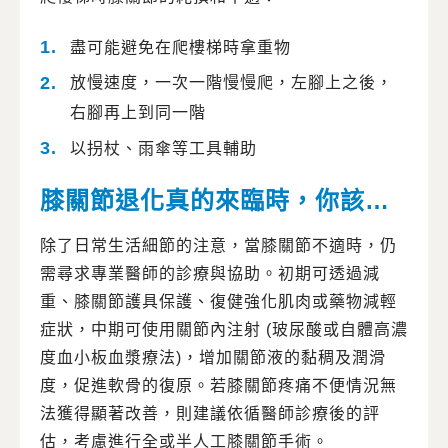
盡可能避免在爬樓梯時拿重物
放慢速度，一次一階慢慢爬，左腳上之後，
右腳再上到同一階
以拐杖、雨傘等工具輔助
膝關節退化真的來臨時，你該…
除了日常生活細節的注意，當膝關節不適時，仍
需尋求專業醫師的診療與協助。初期可透過減
重、膝關節護具保護、復健強化肌肉或藥物減輕
症狀，中期可使用關節內注射 (玻尿酸或自體高濃
度血小板血漿療法)，增加關節液的黏稠及潤滑
度，促進軟骨的復原。若膝關節疼痛不便情況無
法獲得顯著改善，則建議依循醫師診療後的評
估，考慮進行全或半人工膝關節手術。