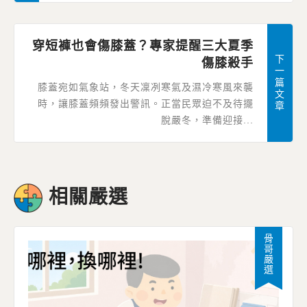
穿短褲也會傷膝蓋？專家提醒三大夏季
下
傷膝殺手
一
篇
膝蓋宛如氣象站，冬天凜冽寒氣及濕冷寒風來襲
文
時，讓膝蓋頻頻發出警訊。正當民眾迫不及待擺
章
脫嚴冬，準備迎接...
相關嚴選
骨哥嚴選