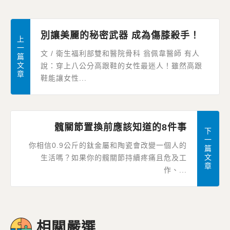
別讓美麗的秘密武器 成為傷膝殺手！
上
一
文 / 衛生福利部雙和醫院骨科 翁佩韋醫師 有人
篇
文
說：穿上八公分高跟鞋的女性最迷人！雖然高跟
章
鞋能讓女性...
髖關節置換前應該知道的8件事
下
一
你相信0.9公斤的鈦金屬和陶瓷會改變一個人的
篇
文
生活嗎？如果你的髖關節持續疼痛且危及工
章
作、...
相關嚴選