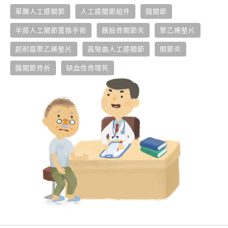
單髁人工膝關節
人工膝關節組件
髖關節
半膝人工關節置換手術
髕股骨關節炎
聚乙烯墊片
超耐磨聚乙烯墊片
高彎曲人工膝關節
關節炎
髖關節骨折
缺血性骨壞死