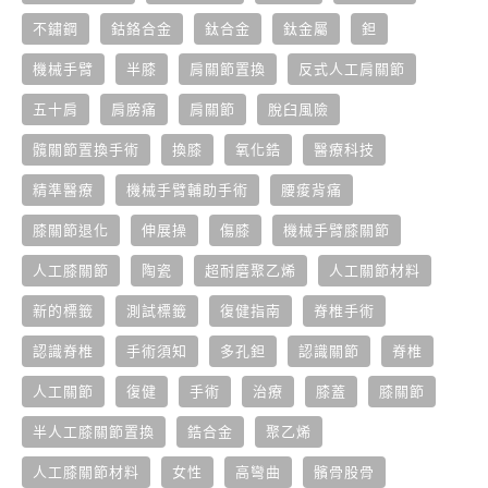
不鏽鋼
鈷鉻合金
鈦合金
鈦金屬
鉭
機械手臂
半膝
肩關節置換
反式人工肩關節
五十肩
肩膀痛
肩關節
脫臼風險
髖關節置換手術
換膝
氧化鋯
醫療科技
精準醫療
機械手臂輔助手術
腰痠背痛
膝關節退化
伸展操
傷膝
機械手臂膝關節
人工膝關節
陶瓷
超耐磨聚乙烯
人工關節材料
新的標籤
測試標籤
復健指南
脊椎手術
認識脊椎
手術須知
多孔鉭
認識關節
脊椎
人工關節
復健
手術
治療
膝蓋
膝關節
半人工膝關節置換
鋯合金
聚乙烯
人工膝關節材料
女性
高彎曲
髕骨股骨