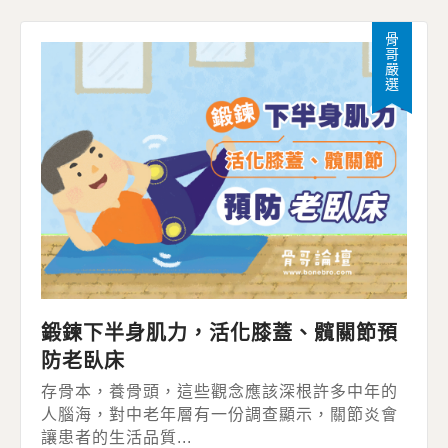
骨哥嚴選
鍛鍊下半身肌力，活化膝蓋、髖關節預
防老臥床
存骨本，養骨頭，這些觀念應該深根許多中年的
人腦海，對中老年層有一份調查顯示，關節炎會
讓患者的生活品質...