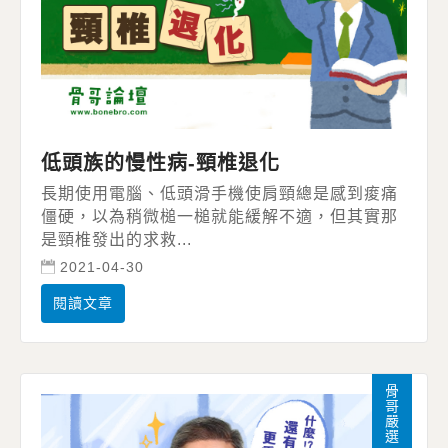
低頭族的慢性病-頸椎退化
長期使用電腦、低頭滑手機使肩頸總是感到痠痛
僵硬，以為稍微槌一槌就能緩解不適，但其實那
是頸椎發出的求救...
2021-04-30
閱讀文章
骨哥嚴選