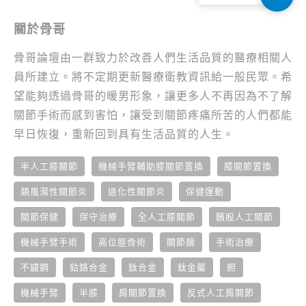
關於骨哥
骨哥論壇由一群致力於改善人們生活品質的醫療相關人
員所建立。將不定期更新醫療衛教資訊給一般民眾。希
望能夠透過骨哥的暖男形象，讓更多人不再因為不了解
關節手術而感到害怕，讓受到關節疼痛所苦的人們都能
早日恢復，重新回到具有生活品質的人生。
半人工膝關節
機械手臂輔助膝關節置換
膝關節置換
類風濕性關節炎
退化性關節炎
保健運動
關節保健
保守治療
全人工膝關節
髕股人工關節
機械手臂手術
高位脛骨術
關節鏡
手術治療
不鏽鋼
鈷鉻合金
鈦合金
鈦金屬
鉭
機械手臂
半膝
肩關節置換
反式人工肩關節