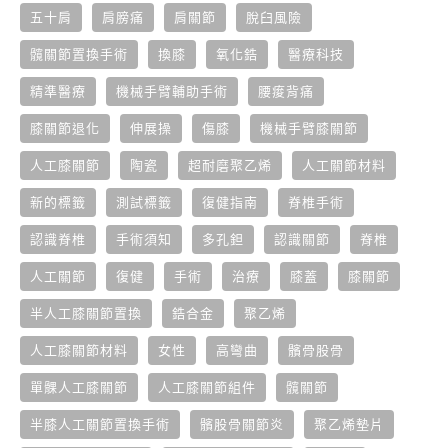
五十肩
肩膀痛
肩關節
脫臼風險
髖關節置換手術
換膝
氧化鋯
醫療科技
精準醫療
機械手臂輔助手術
腰痠背痛
膝關節退化
伸展操
傷膝
機械手臂膝關節
人工膝關節
陶瓷
超耐磨聚乙烯
人工關節材料
新的標籤
測試標籤
復健指南
脊椎手術
認識脊椎
手術須知
多孔鉭
認識關節
脊椎
人工關節
復健
手術
治療
膝蓋
膝關節
半人工膝關節置換
鋯合金
聚乙烯
人工膝關節材料
女性
高彎曲
髕骨股骨
單髁人工膝關節
人工膝關節組件
髖關節
半膝人工關節置換手術
髕股骨關節炎
聚乙烯墊片