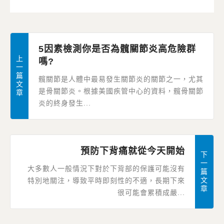
5因素檢測你是否為髖關節炎高危險群
上
嗎?
一
篇
髖關節是人體中最易發生關節炎的關節之一，尤其
文
是骨關節炎。根據美國疾管中心的資料，髖骨關節
章
炎的終身發生...
預防下背痛就從今天開始
下
一
大多數人一般情況下對於下背部的保護可能沒有
篇
文
特別地關注，導致平時即刻性的不適，長期下來
章
很可能會累積成嚴...