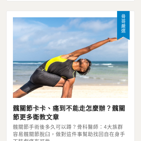
骨哥嚴選
髖關節卡卡、痛到不能走怎麼辦？髖關
節更多衛教文章
髖關節手術後多久可以蹲？骨科醫師：4大族群
容易髖關節脫臼，做對這件事幫助找回自在身手