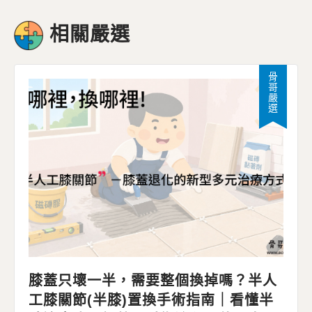
相關嚴選
骨哥嚴選
膝蓋只壞一半，需要整個換掉嗎？半人
工膝關節(半膝)置換手術指南｜看懂半