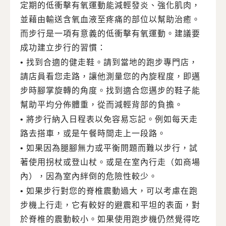
定期的低衝擊有氧運動能減輕發炎、強化肌肉，
並藉由輸送含氧血液至疼痛的部位以幫助治癒。
而步行是一項有意義的低衝擊有氧運動。建議要
成功建立步行的習慣：
• 找到合適的健走鞋。請到當地的跑步專門店，
請店員看您走路，讓他測量您的內旋程度，即邁
步時腳掌旋轉的角度。找到適合您邁步的鞋子能
幫助平均分佈體重，從而減輕背部的負擔。
• 將步行納入日程表以免容易忘記。例如每天走
路去搭車，或是午餐時間走上一段路。
• 如果因為腿腳無力或平衡問題而難以步行，試
著使用拐杖或登山杖。或是在室內行走（如商場
內），因為室內絆倒的危險性較少。
• 如果步行對您的脊椎震動過大，可以考慮在跑
步機上行走，它有較好的避震和平坦的表面，對
於脊椎的震動較小。如果使用跑步機仍然覺得吃