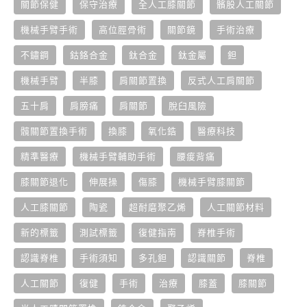
關節保健
保守治療
全人工膝關節
髕股人工關節
機械手臂手術
高位脛骨術
關節鏡
手術治療
不鏽鋼
鈷鉻合金
鈦合金
鈦金屬
鉭
機械手臂
半膝
肩關節置換
反式人工肩關節
五十肩
肩膀痛
肩關節
脫臼風險
髖關節置換手術
換膝
氧化鋯
醫療科技
精準醫療
機械手臂輔助手術
腰痠背痛
膝關節退化
伸展操
傷膝
機械手臂膝關節
人工膝關節
陶瓷
超耐磨聚乙烯
人工關節材料
新的標籤
測試標籤
復健指南
脊椎手術
認識脊椎
手術須知
多孔鉭
認識關節
脊椎
人工關節
復健
手術
治療
膝蓋
膝關節