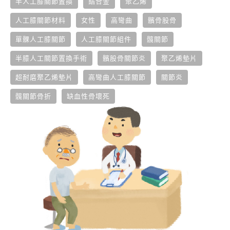
半人工膝關節置換
鋯合金
聚乙烯
人工膝關節材料
女性
高彎曲
髕骨股骨
單髁人工膝關節
人工膝關節組件
髖關節
半膝人工關節置換手術
髕股骨關節炎
聚乙烯墊片
超耐磨聚乙烯墊片
高彎曲人工膝關節
關節炎
髖關節骨折
缺血性骨壞死