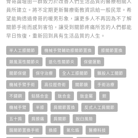
骨哥論壇由一群致力於改善人們生活品質的醫療相關人
員所建立。將不定期更新醫療衛教資訊給一般民眾。希
望能夠透過骨哥的暖男形象，讓更多人不再因為不了解
關節手術而感到害怕，讓受到關節疼痛所苦的人們都能
早日恢復，重新回到具有生活品質的人生。
半人工膝關節
機械手臂輔助膝關節置換
膝關節置換
類風濕性關節炎
退化性關節炎
保健運動
關節保健
保守治療
全人工膝關節
髕股人工關節
機械手臂手術
高位脛骨術
關節鏡
手術治療
不鏽鋼
鈷鉻合金
鈦合金
鈦金屬
鉭
機械手臂
半膝
肩關節置換
反式人工肩關節
五十肩
肩膀痛
肩關節
脫臼風險
髖關節置換手術
換膝
氧化鋯
醫療科技