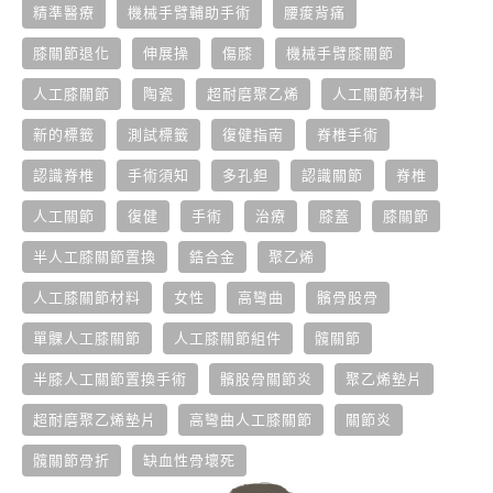
精準醫療
機械手臂輔助手術
腰痠背痛
膝關節退化
伸展操
傷膝
機械手臂膝關節
人工膝關節
陶瓷
超耐磨聚乙烯
人工關節材料
新的標籤
測試標籤
復健指南
脊椎手術
認識脊椎
手術須知
多孔鉭
認識關節
脊椎
人工關節
復健
手術
治療
膝蓋
膝關節
半人工膝關節置換
鋯合金
聚乙烯
人工膝關節材料
女性
高彎曲
髕骨股骨
單髁人工膝關節
人工膝關節組件
髖關節
半膝人工關節置換手術
髕股骨關節炎
聚乙烯墊片
超耐磨聚乙烯墊片
高彎曲人工膝關節
關節炎
髖關節骨折
缺血性骨壞死