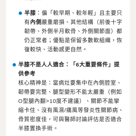
半膝
：偏「較早期、較年輕」且主要只
有
內側
嚴重磨損、其他結構（前後十字
韌帶、外側半月軟骨、外側關節面）都
仍正常者；優點是保留多數軟組織，恢
復較快、活動感更自然。
半膝不是人人適合：「6大重要條件」提
供參考
核心精神是：當病灶要集中在內側腔室、
韌帶要完整、腿型變形不能太嚴重（例如
O型腿內翻>10度不建議）、關節不能攣
縮卡住、沒有風濕/痛風等發炎性關節病、
骨質密度佳，可與醫師討論評估是否適合
半膝置換手術。