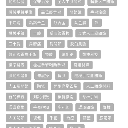
關節保健
保守治療
全人工膝關節
髕股人工關節
機械手臂手術
高位脛骨術
關節鏡
手術治療
不鏽鋼
鈷鉻合金
鈦合金
鈦金屬
鉭
機械手臂
半膝
肩關節置換
反式人工肩關節
五十肩
肩膀痛
肩關節
脫臼風險
髖關節置換手術
換膝
氧化鋯
醫療科技
精準醫療
機械手臂輔助手術
腰痠背痛
膝關節退化
伸展操
傷膝
機械手臂膝關節
人工膝關節
陶瓷
超耐磨聚乙烯
人工關節材料
新的標籤
測試標籤
復健指南
脊椎手術
認識脊椎
手術須知
多孔鉭
認識關節
脊椎
人工關節
復健
手術
治療
膝蓋
膝關節