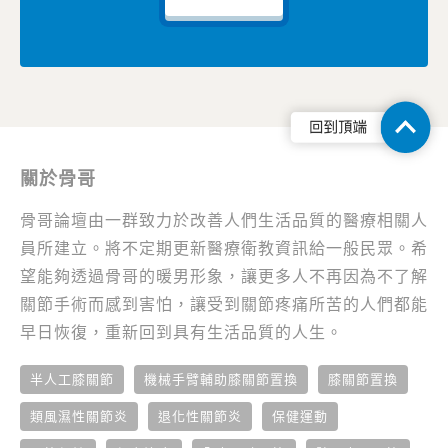
關於骨哥
骨哥論壇由一群致力於改善人們生活品質的醫療相關人
員所建立。將不定期更新醫療衛教資訊給一般民眾。希
望能夠透過骨哥的暖男形象，讓更多人不再因為不了解
關節手術而感到害怕，讓受到關節疼痛所苦的人們都能
早日恢復，重新回到具有生活品質的人生。
半人工膝關節
機械手臂輔助膝關節置換
膝關節置換
類風濕性關節炎
退化性關節炎
保健運動