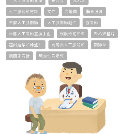
半人工膝關節置換
鋯合金
聚乙烯
人工膝關節材料
女性
高彎曲
髕骨股骨
單髁人工膝關節
人工膝關節組件
髖關節
半膝人工關節置換手術
髕股骨關節炎
聚乙烯墊片
超耐磨聚乙烯墊片
高彎曲人工膝關節
關節炎
髖關節骨折
缺血性骨壞死